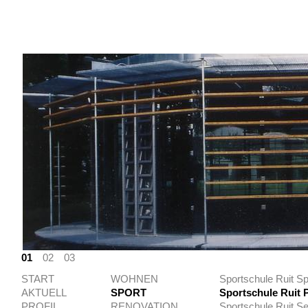
01
02
03
START
WOHNEN
Sportschule Ruit S
AKTUELL
SPORT
Sportschule Ruit P
PROFIL
RENOVATION
Sportschule Ruit 