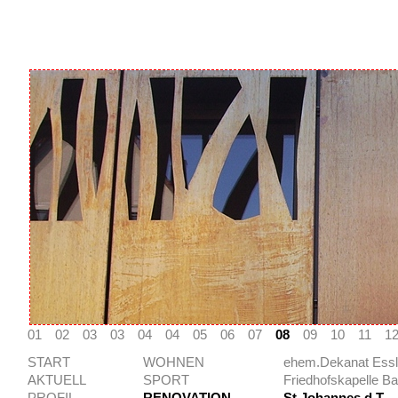
01
02
03
03
04
04
05
06
07
08
09
10
11
1
START
WOHNEN
ehem.Dekanat Essl
AKTUELL
SPORT
Friedhofskapelle B