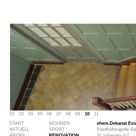
01
02
03
05
06
07
08
09
10
11
START
WOHNEN
ehem.Dekanat Ess
AKTUELL
SPORT
Friedhofskapelle B
PROFIL
RENOVATION
St.Johannes d.T.