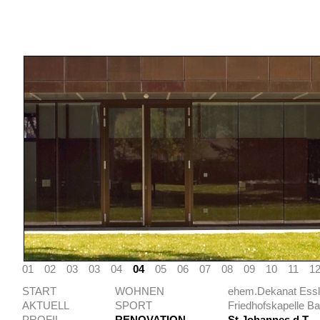
01
02
03
03
04
04
05
06
07
08
09
10
11
1
START
WOHNEN
ehem.Dekanat Essl
AKTUELL
SPORT
Friedhofskapelle B