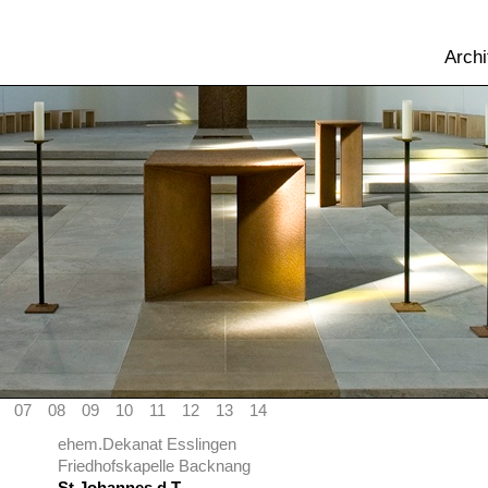
Archi
07
08
09
10
11
12
13
14
ehem.Dekanat Esslingen
Friedhofskapelle Backnang