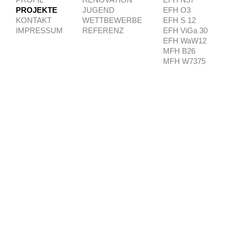
PROFIL
RENOVATION
EFH N57
PROJEKTE
JUGEND
EFH O3
KONTAKT
WETTBEWERBE
EFH S 12
IMPRESSUM
REFERENZ
EFH ViGa 30
EFH WaW12
MFH B26
MFH W7375