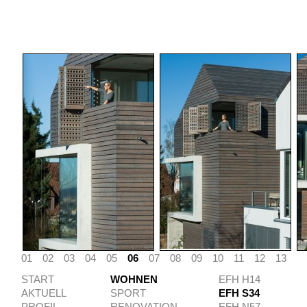
01
02
03
04
05
06
07
08
09
10
11
12
13
START
WOHNEN
EFH H14
AKTUELL
SPORT
EFH S34