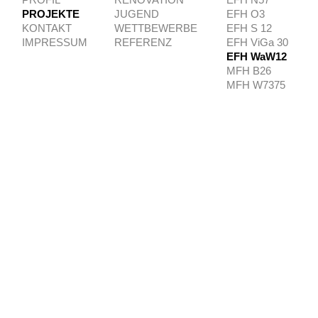
PROFIL
RENOVATION
EFH N57
PROJEKTE
JUGEND
EFH O3
KONTAKT
WETTBEWERBE
EFH S 12
IMPRESSUM
REFERENZ
EFH ViGa 30
EFH WaW12
MFH B26
MFH W7375