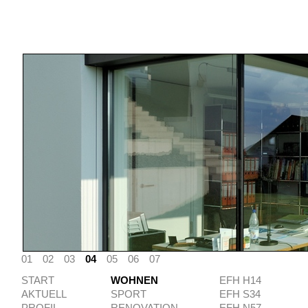
01
02
03
04
05
06
07
START
WOHNEN
EFH H14
AKTUELL
SPORT
EFH S34