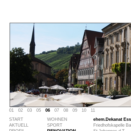
01
02
03
05
06
07
08
09
10
11
START
WOHNEN
ehem.Dekanat Ess
AKTUELL
SPORT
Friedhofskapelle B