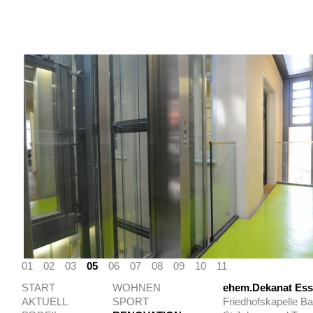
01
02
03
05
06
07
08
09
10
11
START
WOHNEN
ehem.Dekanat Ess
AKTUELL
SPORT
Friedhofskapelle B