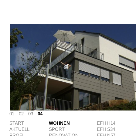
01
02
03
04
START
WOHNEN
EFH H14
AKTUELL
SPORT
EFH S34
PROFIL
RENOVATION
EFH N57