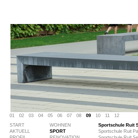
01
02
03
04
05
06
07
08
09
10
11
12
START
WOHNEN
Sportschule Ruit 
AKTUELL
SPORT
Sportschule Ruit Pa
PROFIL
RENOVATION
Sportschule Ruit 