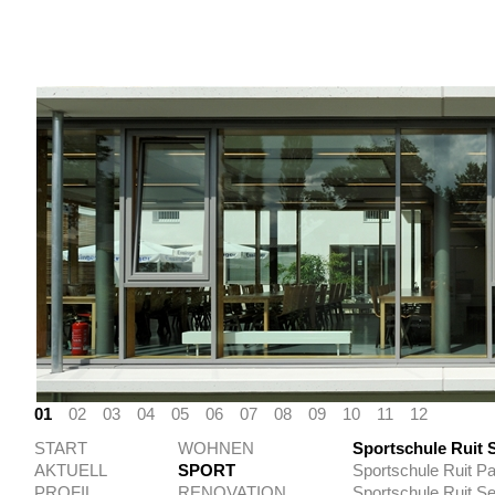
01
02
03
04
05
06
07
08
09
10
11
12
START
WOHNEN
Sportschule Ruit 
AKTUELL
SPORT
Sportschule Ruit Pa
PROFIL
RENOVATION
Sportschule Ruit 