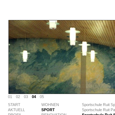
01
02
03
04
05
START
WOHNEN
Sportschule Ruit S
AKTUELL
SPORT
Sportschule Ruit Pa