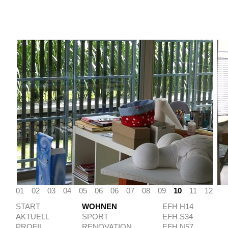
01
02
03
04
05
06
06
07
08
09
10
11
12
START
WOHNEN
EFH H14
AKTUELL
SPORT
EFH S34
PROFIL
RENOVATION
EFH N57