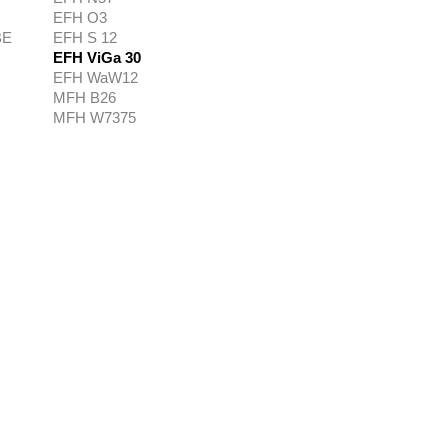
EFH O3
BE
EFH S 12
EFH ViGa 30
EFH WaW12
MFH B26
MFH W7375