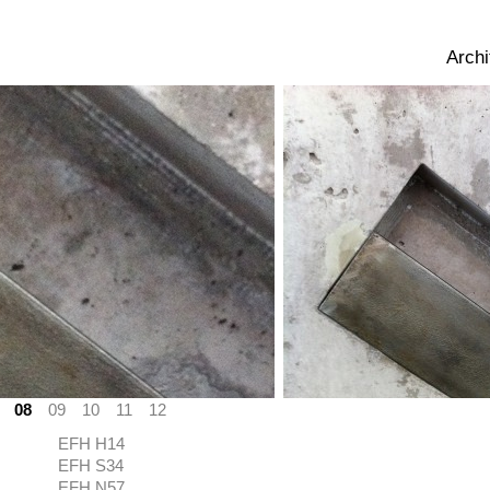
Archi
08
09
10
11
12
EFH H14
EFH S34
EFH N57