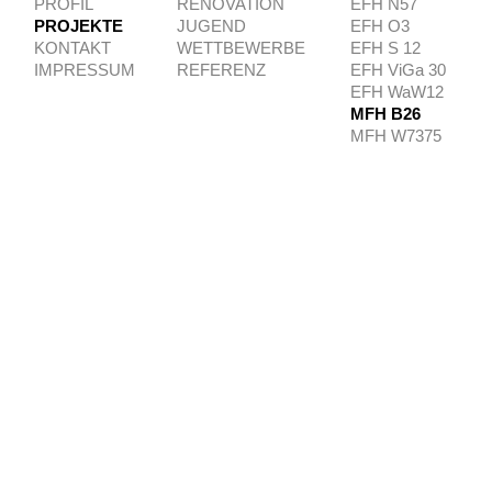
PROFIL
RENOVATION
EFH N57
PROJEKTE
JUGEND
EFH O3
KONTAKT
WETTBEWERBE
EFH S 12
IMPRESSUM
REFERENZ
EFH ViGa 30
EFH WaW12
MFH B26
MFH W7375