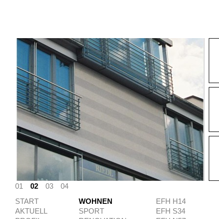
01
02
03
04
START
WOHNEN
EFH H14
AKTUELL
SPORT
EFH S34