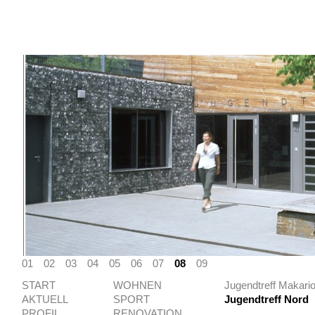
01
02
03
04
05
06
07
08
09
START
WOHNEN
Jugendtreff Makari
AKTUELL
SPORT
Jugendtreff Nord
PROFIL
RENOVATION