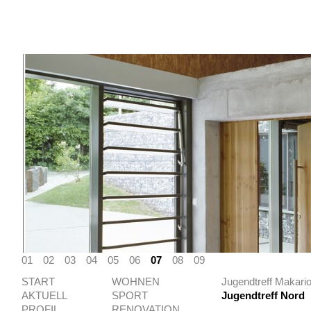
01
02
03
04
05
06
07
08
09
START
WOHNEN
Jugendtreff Makari
AKTUELL
SPORT
Jugendtreff Nord
PROFIL
RENOVATION