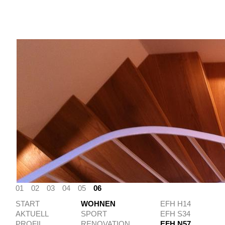
01
02
03
04
05
06
START
WOHNEN
EFH H14
AKTUELL
SPORT
EFH S34
PROFIL
RENOVATION
EFH N57